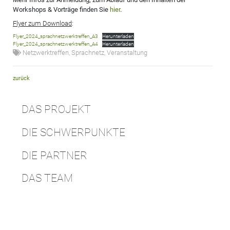
Workshops & Vorträge finden Sie
hier
.
Flyer zum Download
:
Flyer_2024_sprachnetzwerktreffen_A3
Herunterladen
Flyer_2024_sprachnetzwerktreffen_A4
Herunterladen
Netzwerktreffen
,
Sprachnetz
,
Veranstaltung
zurück
DAS PROJEKT
DIE SCHWERPUNKTE
DIE PARTNER
DAS TEAM