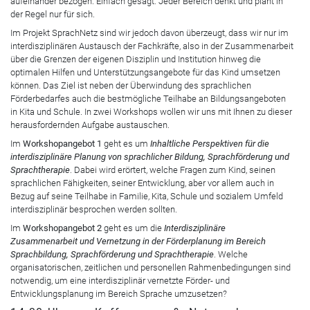
aufeinander bezogen. Einfach gesagt: Jeder Bereich denkt und plant in
der Regel nur für sich.
Im Projekt SprachNetz sind wir jedoch davon überzeugt, dass wir nur im
interdisziplinären Austausch der Fachkräfte, also in der Zusammenarbeit
über die Grenzen der eigenen Disziplin und Institution hinweg die
optimalen Hilfen und Unterstützungsangebote für das Kind umsetzen
können. Das Ziel ist neben der Überwindung des sprachlichen
Förderbedarfes auch die bestmögliche Teilhabe an Bildungsangeboten
in Kita und Schule. In zwei Workshops wollen wir uns mit Ihnen zu dieser
herausfordernden Aufgabe austauschen.
Im
Workshopangebot 1
geht es um
Inhaltliche Perspektiven für die
interdisziplinäre Planung von sprachlicher Bildung, Sprachförderung und
Sprachtherapie
. Dabei wird erörtert, welche Fragen zum Kind, seinen
sprachlichen Fähigkeiten, seiner Entwicklung, aber vor allem auch in
Bezug auf seine Teilhabe in Familie, Kita, Schule und sozialem Umfeld
interdisziplinär besprochen werden sollten.
Im
Workshopangebot 2
geht es um die
Interdisziplinäre
Zusammenarbeit und Vernetzung in der Förderplanung im Bereich
Sprachbildung, Sprachförderung und Sprachtherapie
. Welche
organisatorischen, zeitlichen und personellen Rahmenbedingungen sind
notwendig, um eine interdisziplinär vernetzte Förder- und
Entwicklungsplanung im Bereich Sprache umzusetzen?