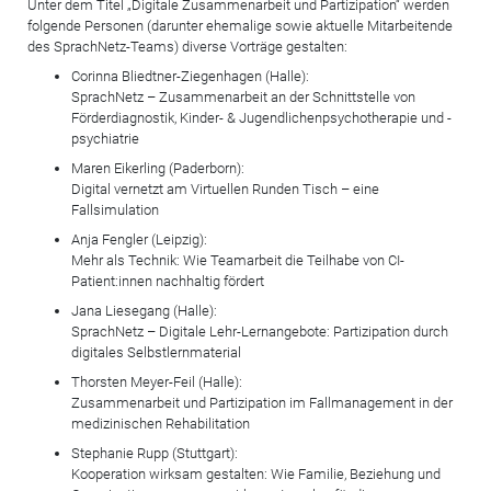
Unter dem Titel „Digitale Zusammenarbeit und Partizipation“ werden
folgende Personen (darunter ehemalige sowie aktuelle Mitarbeitende
des SprachNetz-Teams) diverse Vorträge gestalten:
Corinna Bliedtner-Ziegenhagen (Halle):
SprachNetz – Zusammenarbeit an der Schnittstelle von
Förderdiagnostik, Kinder- & Jugendlichenpsychotherapie und -
psychiatrie
Maren Eikerling (Paderborn):
Digital vernetzt am Virtuellen Runden Tisch – eine
Fallsimulation
Anja Fengler (Leipzig):
Mehr als Technik: Wie Teamarbeit die Teilhabe von CI-
Patient:innen nachhaltig fördert
Jana Liesegang (Halle):
SprachNetz – Digitale Lehr-Lernangebote: Partizipation durch
digitales Selbstlernmaterial
Thorsten Meyer-Feil (Halle):
Zusammenarbeit und Partizipation im Fallmanagement in der
medizinischen Rehabilitation
Stephanie Rupp (Stuttgart):
Kooperation wirksam gestalten: Wie Familie, Beziehung und